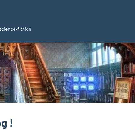
 science-fiction
g !